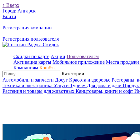
↑
Вверх
Город:
Ангарск
Войти
|
Регистрация компании
|
Регистрация пользователя
Скидки по карте
Акции
Пользователям
Активация карты
Мобильное приложение
Места продажи 
Компаниям
Кэшбэк
Категории
Автомобили и запчасти
Досуг
Красота и здоровье
Рестораны, 
Техника и электроника
Услуги
Туризм
Для дома и дачи
Продук
Растения и товары для животных
Канцтовары, книги и софт
Ин