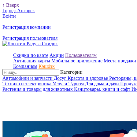
↑
Вверх
Город:
Ангарск
Войти
|
Регистрация компании
|
Регистрация пользователя
Скидки по карте
Акции
Пользователям
Активация карты
Мобильное приложение
Места продажи 
Компаниям
Кэшбэк
Категории
Автомобили и запчасти
Досуг
Красота и здоровье
Рестораны, 
Техника и электроника
Услуги
Туризм
Для дома и дачи
Продук
Растения и товары для животных
Канцтовары, книги и софт
Ин