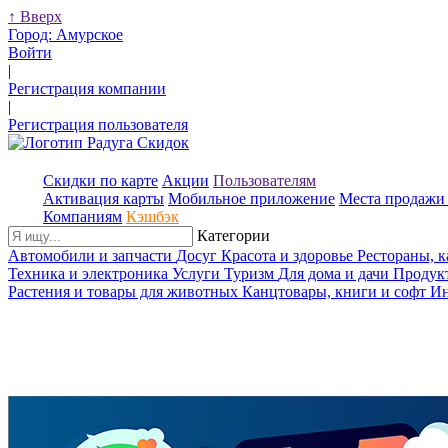
↑
Вверх
Город:
Амурское
Войти
|
Регистрация компании
|
Регистрация пользователя
Скидки по карте
Акции
Пользователям
Активация карты
Мобильное приложение
Места продажи 
Компаниям
Кэшбэк
Категории
Автомобили и запчасти
Досуг
Красота и здоровье
Рестораны, 
Техника и электроника
Услуги
Туризм
Для дома и дачи
Продук
Растения и товары для животных
Канцтовары, книги и софт
Ин