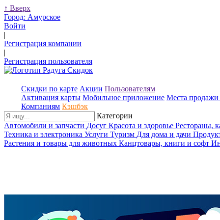
↑
Вверх
Город:
Амурское
Войти
|
Регистрация компании
|
Регистрация пользователя
Скидки по карте
Акции
Пользователям
Активация карты
Мобильное приложение
Места продажи 
Компаниям
Кэшбэк
Категории
Автомобили и запчасти
Досуг
Красота и здоровье
Рестораны, 
Техника и электроника
Услуги
Туризм
Для дома и дачи
Продук
Растения и товары для животных
Канцтовары, книги и софт
Ин