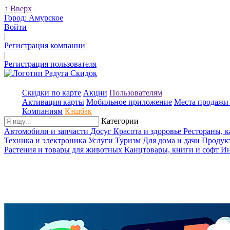
↑
Вверх
Город:
Амурское
Войти
|
Регистрация компании
|
Регистрация пользователя
Скидки по карте
Акции
Пользователям
Активация карты
Мобильное приложение
Места продажи 
Компаниям
Кэшбэк
Категории
Автомобили и запчасти
Досуг
Красота и здоровье
Рестораны, 
Техника и электроника
Услуги
Туризм
Для дома и дачи
Продук
Растения и товары для животных
Канцтовары, книги и софт
Ин