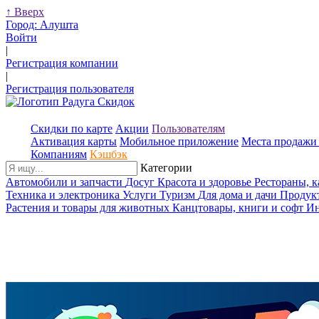
↑
Вверх
Город:
Алушта
Войти
|
Регистрация компании
|
Регистрация пользователя
Скидки по карте
Акции
Пользователям
Активация карты
Мобильное приложение
Места продажи 
Компаниям
Кэшбэк
Категории
Автомобили и запчасти
Досуг
Красота и здоровье
Рестораны, 
Техника и электроника
Услуги
Туризм
Для дома и дачи
Продук
Растения и товары для животных
Канцтовары, книги и софт
Ин