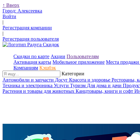
↑
Вверх
Город:
Алексеевка
Войти
|
Регистрация компании
|
Регистрация пользователя
Скидки по карте
Акции
Пользователям
Активация карты
Мобильное приложение
Места продажи 
Компаниям
Кэшбэк
Категории
Автомобили и запчасти
Досуг
Красота и здоровье
Рестораны, 
Техника и электроника
Услуги
Туризм
Для дома и дачи
Продук
Растения и товары для животных
Канцтовары, книги и софт
Ин