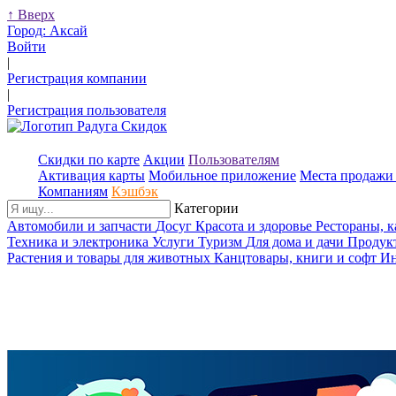
↑
Вверх
Город:
Аксай
Войти
|
Регистрация компании
|
Регистрация пользователя
Скидки по карте
Акции
Пользователям
Активация карты
Мобильное приложение
Места продажи 
Компаниям
Кэшбэк
Категории
Автомобили и запчасти
Досуг
Красота и здоровье
Рестораны, 
Техника и электроника
Услуги
Туризм
Для дома и дачи
Продук
Растения и товары для животных
Канцтовары, книги и софт
Ин