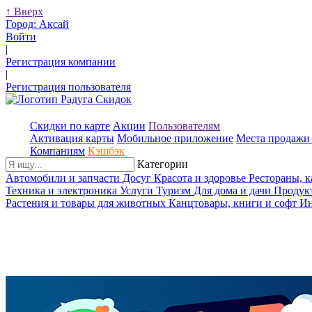
↑
Вверх
Город:
Аксай
Войти
|
Регистрация компании
|
Регистрация пользователя
Скидки по карте
Акции
Пользователям
Активация карты
Мобильное приложение
Места продажи 
Компаниям
Кэшбэк
Категории
Автомобили и запчасти
Досуг
Красота и здоровье
Рестораны, 
Техника и электроника
Услуги
Туризм
Для дома и дачи
Продук
Растения и товары для животных
Канцтовары, книги и софт
Ин