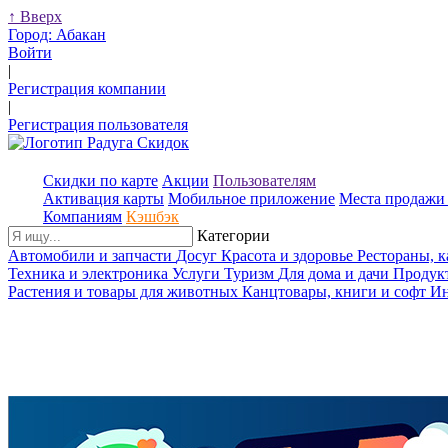
↑
Вверх
Город:
Абакан
Войти
|
Регистрация компании
|
Регистрация пользователя
Скидки по карте
Акции
Пользователям
Активация карты
Мобильное приложение
Места продажи 
Компаниям
Кэшбэк
Категории
Автомобили и запчасти
Досуг
Красота и здоровье
Рестораны, 
Техника и электроника
Услуги
Туризм
Для дома и дачи
Продук
Растения и товары для животных
Канцтовары, книги и софт
Ин