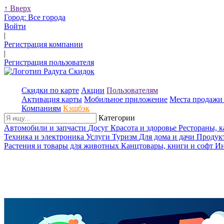
↑
Вверх
Город:
Все города
Войти
|
Регистрация компании
|
Регистрация пользователя
Скидки по карте
Акции
Пользователям
Активация карты
Мобильное приложение
Места продажи 
Компаниям
Кэшбэк
Категории
Автомобили и запчасти
Досуг
Красота и здоровье
Рестораны, 
Техника и электроника
Услуги
Туризм
Для дома и дачи
Продук
Растения и товары для животных
Канцтовары, книги и софт
Ин