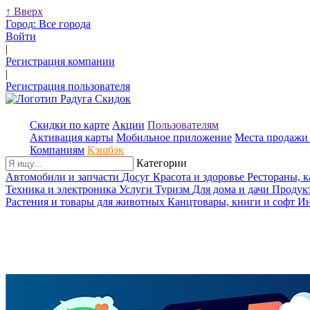
↑
Вверх
Город:
Все города
Войти
|
Регистрация компании
|
Регистрация пользователя
Скидки по карте
Акции
Пользователям
Активация карты
Мобильное приложение
Места продажи 
Компаниям
Кэшбэк
Категории
Автомобили и запчасти
Досуг
Красота и здоровье
Рестораны, 
Техника и электроника
Услуги
Туризм
Для дома и дачи
Продук
Растения и товары для животных
Канцтовары, книги и софт
Ин