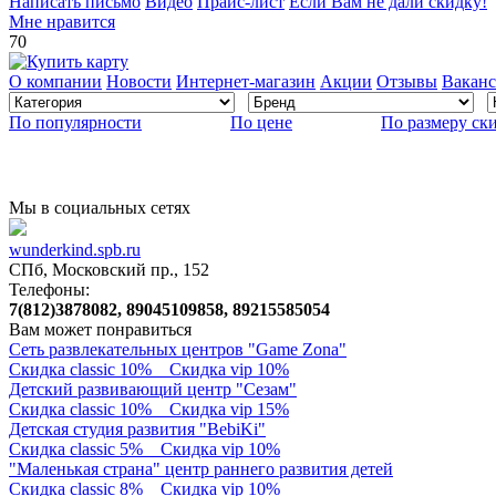
Написать письмо
Видео
Прайс-лист
Если Вам не дали скидку!
Мне нравится
70
О компании
Новости
Интернет-магазин
Акции
Отзывы
Вакан
По популярности
По цене
По размеру ск
Мы в социальных сетях
wunderkind.spb.ru
СПб, Московский пр., 152
Телефоны:
7(812)3878082, 89045109858, 89215585054
Вам может понравиться
Сеть развлекательных центров "Game Zona"
Скидка classic 10%
Скидка vip 10%
Детский развивающий центр "Сезам"
Скидка classic 10%
Скидка vip 15%
Детская студия развития "BebiKi"
Скидка classic 5%
Скидка vip 10%
"Маленькая страна" центр раннего развития детей
Скидка classic 8%
Скидка vip 10%