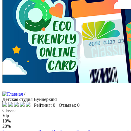
/
Детская студия Вундерkind
Рейтинг: 0 Отзывы: 0
Classic
Vip
10%
20%